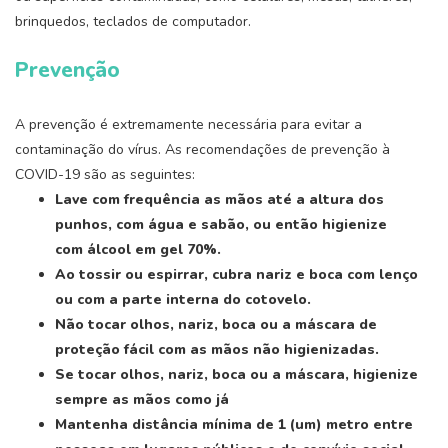
brinquedos, teclados de computador.
Prevenção
A prevenção é extremamente necessária para evitar a
contaminação do vírus. As recomendações de prevenção à
COVID-19 são as seguintes:
Lave com frequ
ê
ncia as mãos at
é
a altura dos
punhos, com
á
gua e sabão, ou então higienize
com
á
lcool em gel 70%.
Ao tossir ou espirrar, cubra nariz e boca com lenço
ou com a parte interna do cotovelo.
N
ão tocar olhos, nariz, boca ou a m
á
scara de
prote
çã
o fá
cil com as mãos não higienizadas.
Se tocar olhos, nariz, boca ou a m
á
scara, higienize
sempre as mãos como j
á
Mantenha dist
â
ncia m
í
nima de 1 (um) metro entre