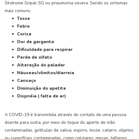
Síndrome Gripal-SG ou pneumonia severa. Sendo os sintomas
mais comuns:
Tosse
Febre
Coriza
Dor de garganta
Dificuldade para respirar
Perda de olfato
Altera
ção do paladar
N
á
useas/v
ô
mitos/diarreia
Cansa
ç
o
Diminuição do apetite
Dispn
é
ia ( falta de ar)
A COVID-19 é transmitida através do contato de uma pessoa
doente para outra, por meio do toque do aperto de mão
contaminadas, gotículas de saliva, espirro, tosse, catarro, objetos
ou superfícies contaminadas, como celulares, mesas, talheres,