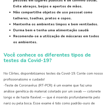
pessoas em lugares p
ú
blicos e de conv
í
vio social.
Evite abraços, beijos e apertos de mãos.
N
ão compartilhe objetos de uso pessoal como
talheres, toalhas, pratos e copos.
Mantenha os ambientes limpos e bem ventilados.
Durma bem e tenha uma alimentação saud
á
Recomenda-se a utilizaçã
o de m
á
scaras em todos
os ambientes.
Voc
ê conhece os diferentes tipos de
testes da
Covid-19?
No Côrtes, disponibilizamos testes da Covid-19. Conte com nosso
profissionalismo e cuidado!
-Teste de Coronavírus (RT-PCR): é um exame que faz uma
análise genética do material coletado por um swab — cotonete
longo e de haste flexível — que é inserido profundamente pelo
nariz ou pela boca. Esse exame é tido como padrão-ouro de