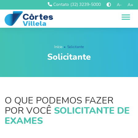
Contato (32) 3239-5000
A-
A+
Alter
Início
Solicitante
Solicitante
O QUE PODEMOS FAZER
POR VOCÊ
SOLICITANTE DE
EXAMES