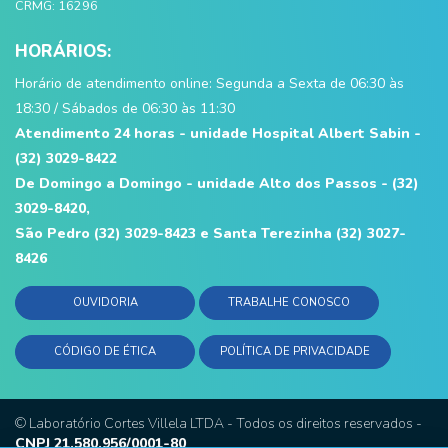
CRMG: 16296
HORÁRIOS:
Horário de atendimento online: Segunda a Sexta de 06:30 às
18:30 / Sábados de 06:30 às 11:30
Atendimento 24 horas - unidade Hospital Albert Sabin -
(32) 3029-8422
De Domingo a Domingo - unidade Alto dos Passos - (32)
3029-8420,
São Pedro (32) 3029-8423 e Santa Terezinha (32) 3027-
8426
OUVIDORIA
TRABALHE CONOSCO
CÓDIGO DE ÉTICA
POLÍTICA DE PRIVACIDADE
©
Laboratório Cortes Villela LTDA
- Todos os direitos reservados -
CNPJ 21.580.956/0001-80