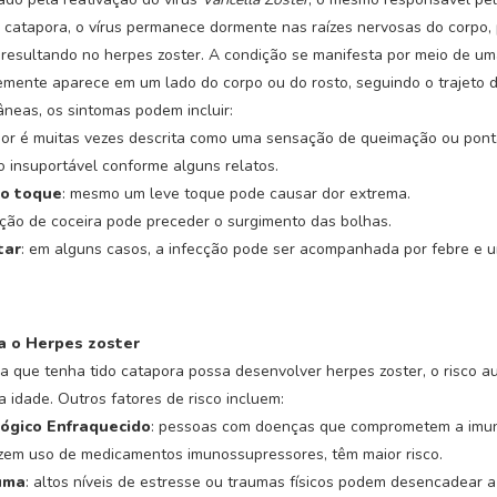
 catapora, o vírus permanece dormente nas raízes nervosas do corpo,
 resultando no herpes zoster. A condição se manifesta por meio de u
emente aparece em um lado do corpo ou do rosto, seguindo o trajeto 
neas, os sintomas podem incluir:
 dor é muitas vezes descrita como uma sensação de queimação ou pon
 insuportável conforme alguns relatos.
ao toque
: mesmo um leve toque pode causar dor extrema.
ação de coceira pode preceder o surgimento das bolhas.
tar
: em alguns casos, a infecção pode ser acompanhada por febre e 
a o Herpes zoster
 que tenha tido catapora possa desenvolver herpes zoster, o risco 
a idade. Outros fatores de risco incluem:
ógico Enfraquecido
: pessoas com doenças que comprometem a imun
zem uso de medicamentos imunossupressores, têm maior risco.
uma
: altos níveis de estresse ou traumas físicos podem desencadear a 