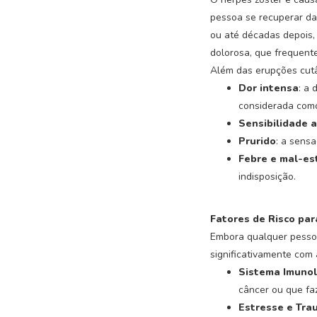
pessoa se recuperar da
ou até décadas depois,
dolorosa, que frequent
Além das erupções cutâ
Dor intensa
: a
considerada como
Sensibilidade 
Prurido
: a sens
Febre e mal-es
indisposição.
Fatores de Risco par
Embora qualquer pessoa
significativamente com 
Sistema Imunol
câncer ou que fa
Estresse e Tra