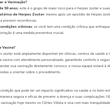
r a Vacinação?
de 50 anos
: este é o grupo de maior risco para o herpes zoster e sua
stórico de Herpes Zoster
: mesmo após um episódio de herpes zoste
 prevenir recorrências.
condições crônicas
: se você tem uma condição crônica que enfraque
cinação é uma medida preventiva crucial.
 Vacina?
s zoster está amplamente disponível em clínicas, centros de saúde e l
sa vacina com atendimento personalizado, garantindo conforto e segur
endar sua vacinação diretamente conosco, e nossa equipe estará à d
vidas e orientar sobre o procedimento.
condição que pode ter um impacto significativo na saúde e no bem-es
 maneira segura e eficaz de prevenir a doença e suas complicações. N
vacinação hoje mesmo no Côrtes Villela e viva com mais tranquilidade