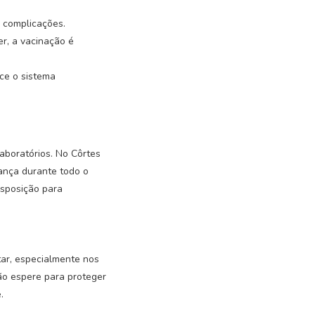
s complicações.
r, a vacinação é
ce o sistema
aboratórios. No Côrtes
ança durante todo o
isposição para
tar, especialmente nos
ão espere para proteger
.