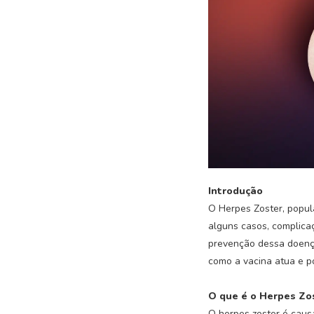
Introdução
O Herpes Zoster, popul
alguns casos, complica
prevenção dessa doença
como a vacina atua e po
O que é o Herpes Zo
O herpes zoster é caus