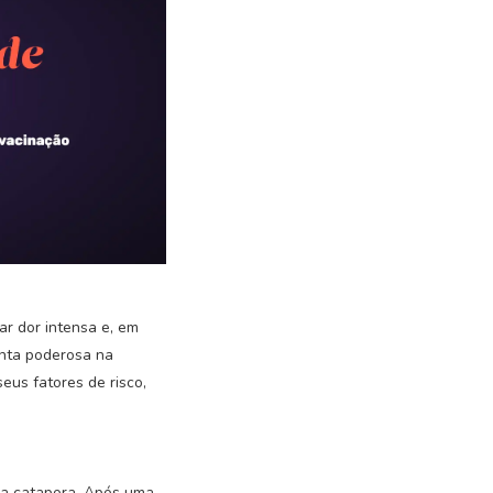
r dor intensa e, em
enta poderosa na
eus fatores de risco,
la catapora. Após uma