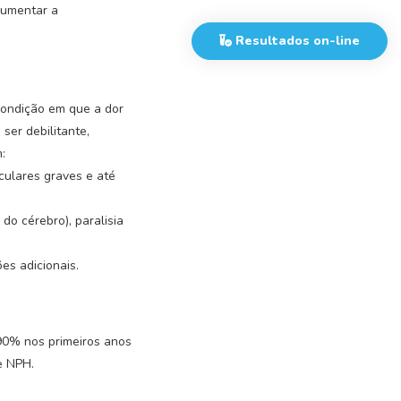
aumentar a
Resultados on-line
condição em que a dor
er debilitante,
:
culares graves e até
do cérebro), paralisia
es adicionais.
90% nos primeiros anos
e NPH.