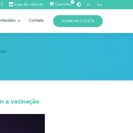
0
23
Loja de vacinas
Carrinho
A-
A+
nteúdos
Contato
AGENDAR COLETA
nação
m a vacinação