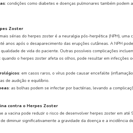
cas
: condições como diabetes e doenças pulmonares também podem 
pes Zoster
ais sérias do herpes zoster é a neuralgia pós-herpética (NPH), uma 
até anos após o desaparecimento das erupções cutâneas. A NPH pode s
qualidade de vida do paciente. Outras possíveis complicações incluem
: quando o herpes zoster afeta os olhos, pode resultar em infecções o
rológicos
: em casos raros, o vírus pode causar encefalite (inflamação 
as de audição e equilíbrio.
neas
: as bolhas podem se infectar por bactérias, levando a complicaçõ
ina contra o Herpes Zoster
 a vacina pode reduzir o risco de desenvolver herpes zoster em até 
de diminuir significativamente a gravidade da doença e a incidência d