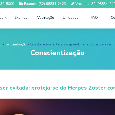
239-5000
Exames: (32) 98834-2423
Vacinas: (32) 98834-24
ços
Exames
Vacinação
Unidades
FAQ
Co
io
Conscientização
Essa dor pode ser evitada: proteja-se do Herpes Zoster com a vaci
Conscientização
ser evitada: proteja-se do Herpes Zoster co