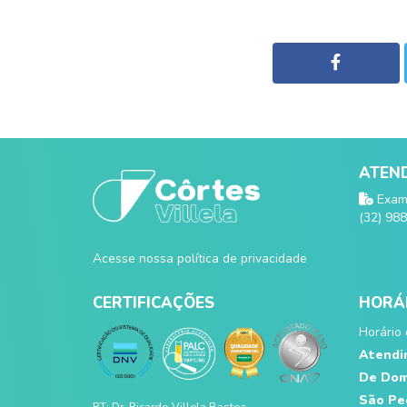
ATEND
Exame
(32) 98
Acesse nossa política de privacidade
CERTIFICAÇÕES
HORÁR
Horário 
Atendim
De Domi
São Ped
RT: Dr. Ricardo Villela Bastos