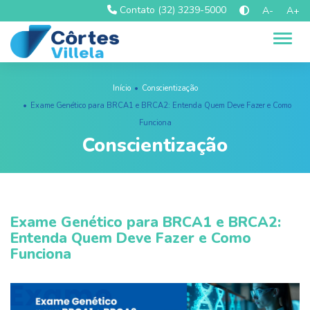
Contato (32) 3239-5000
A-
A+
Alter
Início
Conscientização
Exame Genético para BRCA1 e BRCA2: Entenda Quem Deve Fazer e Como
Funciona
Conscientização
Exame Genético para BRCA1 e BRCA2:
Entenda Quem Deve Fazer e Como
Funciona