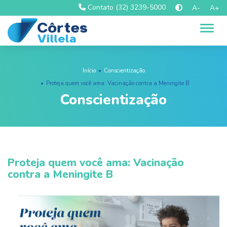
Contato (32) 3239-5000
A-
A+
Alter
Início
Conscientização
Proteja quem você ama: Vacinação contra a Meningite B
Conscientização
Proteja quem você ama: Vacinação
contra a Meningite B