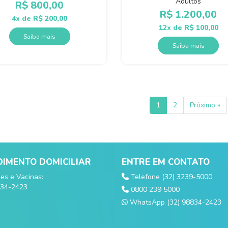
Adultos
R$
800,00
R$
1.200,00
4x de
R$
200,00
12x de
R$
100,00
Saiba mais
Saiba mais
1
2
Próximo »
IMENTO DOMICILIAR
ENTRE EM CONTATO
s e Vacinas:
Telefone (32) 3239-5000
834-2423
0800 239 5000
WhatsApp (32) 98834-2423