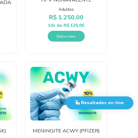
VADA
Adultos
R$
1.250,00
10x de
R$
125,00
Saiba mais
Resultados on-line
SK)
MENINGITE ACWY (PFIZER)