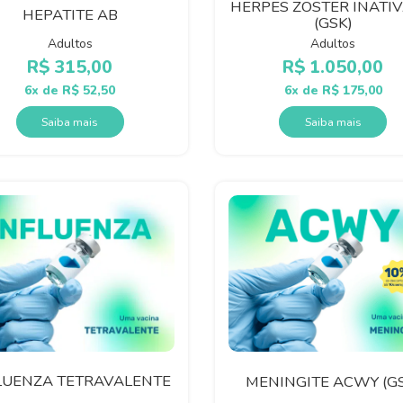
HERPES ZOSTER INATI
HEPATITE AB
(GSK)
Adultos
Adultos
R$
315,00
R$
1.050,00
6x de
R$
52,50
6x de
R$
175,00
Saiba mais
Saiba mais
LUENZA TETRAVALENTE
MENINGITE ACWY (G