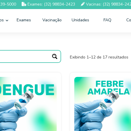
239-5000
Exames: (32) 98834-2423
Vacinas: (32) 98834-24
ços
Exames
Vacinação
Unidades
FAQ
Co
Exibindo 1–12 de 17 resultados