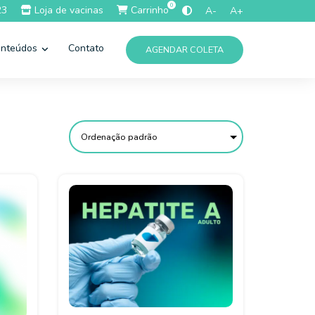
0
23
Loja de vacinas
Carrinho
A-
A+
nteúdos
Contato
AGENDAR COLETA