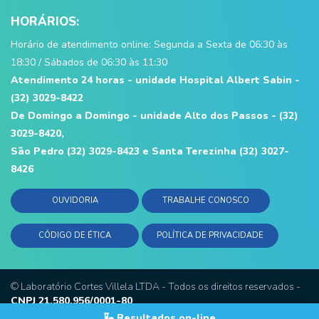
HORÁRIOS:
Horário de atendimento online: Segunda a Sexta de 06:30 às
18:30 / Sábados de 06:30 às 11:30
Atendimento 24 horas - unidade Hospital Albert Sabin -
(32) 3029-8422
De Domingo a Domingo - unidade Alto dos Passos - (32)
3029-8420,
São Pedro (32) 3029-8423 e Santa Terezinha (32) 3027-
8426
OUVIDORIA
TRABALHE CONOSCO
CÓDIGO DE ÉTICA
POLÍTICA DE PRIVACIDADE
©
Laboratório Cortes Villela LTDA
- Todos os direitos reservados -
CNPJ 21.580.956/0001-80
Desenvolvido por
I2W
Resultados on-line