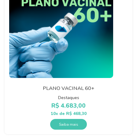
PLANO VACINAL 60+
Destaques
R$
4.683,00
10x de
R$
468,30
Saiba mais