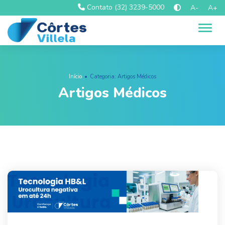
Contato (32) 3239-5000
A-
A+
Alter
Início
Categoria: Artigos Médicos
Artigos Médicos