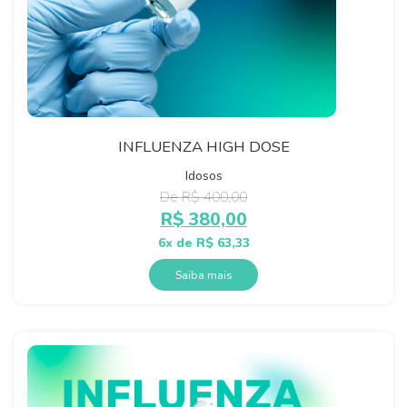
INFLUENZA HIGH DOSE
Idosos
R$
400,00
O
O
R$
380,00
preço
preço
6x de
R$
63,33
original
atual
Saiba mais
era:
é:
R$ 400,00.
R$ 380,00.