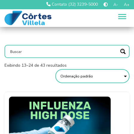
Contato (32) 3239-5000
A-
A+
Alter
Exibindo 13–24 de 43 resultados