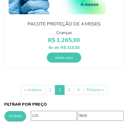
PACOTE PROTEÇÃO DE 4 MESES
Crianças
R$
1.265,00
6x de
R$
210,83
Saiba mais
« Anterior
1
2
3
4
Próximo »
FILTRAR POR PREÇO
Preço
Preço
FILTRAR
mínimo
máximo